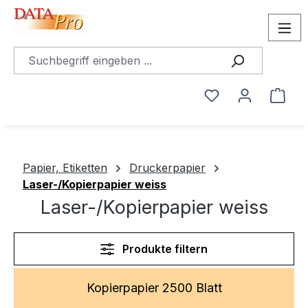
alt springen
Du hast 0 Produ
Ware
Papier, Etiketten
Druckerpapier
Laser-/Kopierpapier weiss
Laser-/Kopierpapier weiss
Produkte filtern
Kopierpapier 2500 Blatt