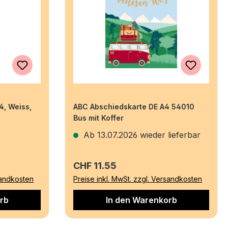
4, Weiss,
ABC Abschiedskarte DE A4 54010
Bus mit Koffer
Ab 13.07.2026 wieder lieferbar
Regulärer Preis:
CHF 11.55
sandkosten
Preise inkl. MwSt. zzgl. Versandkosten
rb
In den Warenkorb