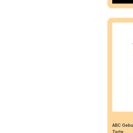
SHARP
SIGEL
SKY
STUDIO LIGHT
STYLEX
TALENS
TARGET
TATARUGA
Three Sixty
TOMBOW
TRANSOTYPE
URSUS
ABC Gebu
Torte