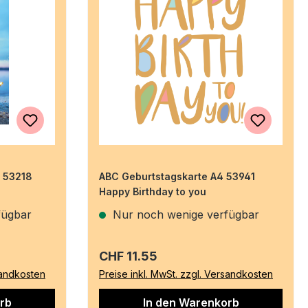
6 53218
ABC Geburtstagskarte A4 53941
Happy Birthday to you
fügbar
Nur noch wenige verfügbar
Regulärer Preis:
CHF 11.55
sandkosten
Preise inkl. MwSt. zzgl. Versandkosten
rb
In den Warenkorb