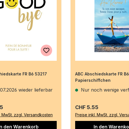
iedskarte FR B6 53217
ABC Abschiedskarte FR B
Papierschiffchen
07.2026 wieder lieferbar
Nur noch wenige ver
r Preis:
Regulärer Preis:
55
CHF 5.55
l. MwSt. zzgl. Versandkosten
Preise inkl. MwSt. zzgl. Ver
In den Warenkorb
In den Warenko