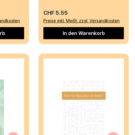
Regulärer Preis:
CHF 5.55
sandkosten
Preise inkl. MwSt. zzgl. Versandkosten
rb
In den Warenkorb