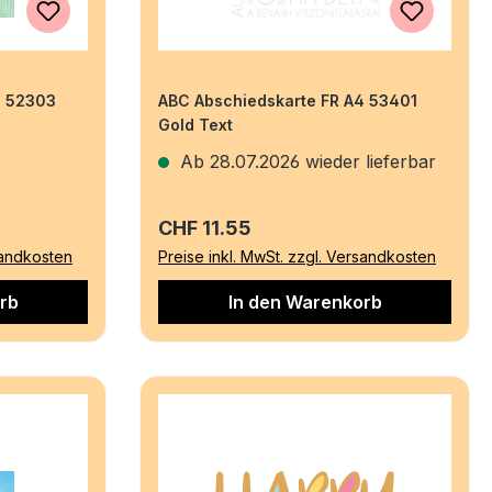
6 52303
ABC Abschiedskarte FR A4 53401
Gold Text
Ab 28.07.2026 wieder lieferbar
Regulärer Preis:
CHF 11.55
sandkosten
Preise inkl. MwSt. zzgl. Versandkosten
rb
In den Warenkorb