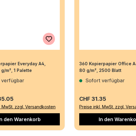
rpapier Everyday A4,
360 Kopierpapier Office A
g/m², 1 Palette
80 g/m², 2500 Blatt
 verfügbar
Sofort verfügbar
r Preis:
Regulärer Preis:
35.05
CHF 31.35
l. MwSt. zzgl. Versandkosten
Preise inkl. MwSt. zzgl. Ver
In den Warenkorb
In den Warenko