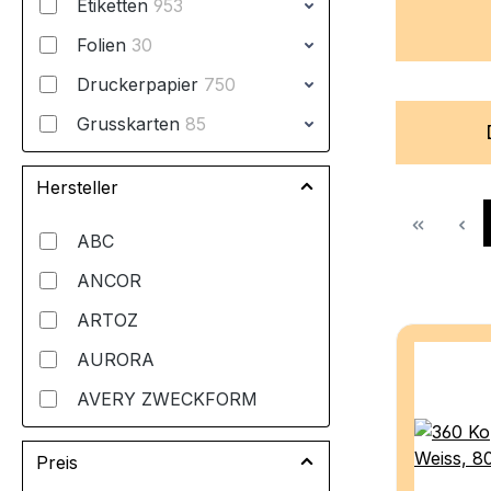
Etiketten
953
Folien
30
Druckerpapier
750
Grusskarten
85
Kreativpapier
1534
Hersteller
Diverse Papiere
93
ABC
ANCOR
ARTOZ
AURORA
AVERY ZWECKFORM
BAM4U.CH
Preis
BEREC