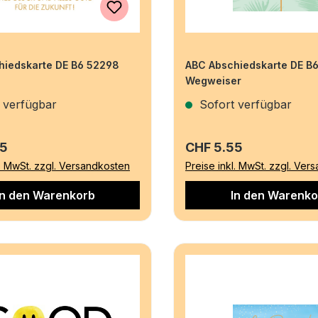
hiedskarte DE B6 52298
ABC Abschiedskarte DE B
Wegweiser
 verfügbar
Sofort verfügbar
r Preis:
Regulärer Preis:
55
CHF 5.55
l. MwSt. zzgl. Versandkosten
Preise inkl. MwSt. zzgl. Ver
In den Warenkorb
In den Warenko