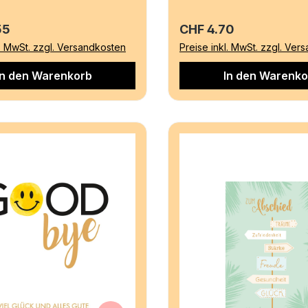
r Preis:
Regulärer Preis:
55
CHF 4.70
l. MwSt. zzgl. Versandkosten
Preise inkl. MwSt. zzgl. Ver
In den Warenkorb
In den Warenko