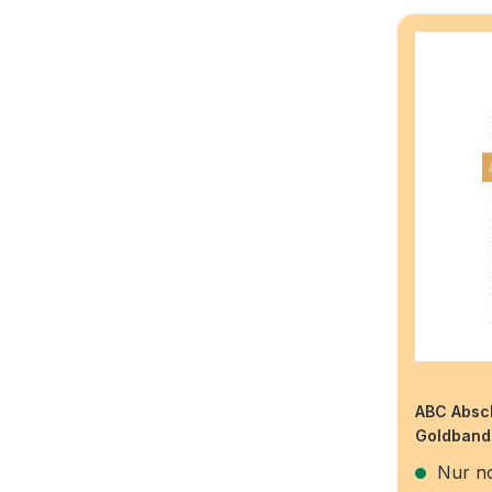
DECOPATCH
DIDDL
DUFCO
ELCO
EPSON
EROLA
EXACOMPTA
FAVORIT
FILMOLUX
Fischer Clairalfa
Fischer Papiere
ABC Absc
Goldband
FOLEX
Nur no
FOLIA