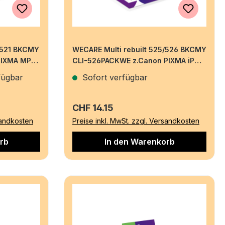
0/521 BKCMY
WECARE Multi rebuilt 525/526 BKCMY
PIXMA MP
CLI-526PACKWE z.Canon PIXMA iP
4850 19/4x9ml
fügbar
Sofort verfügbar
Regulärer Preis:
CHF 14.15
sandkosten
Preise inkl. MwSt. zzgl. Versandkosten
rb
In den Warenkorb