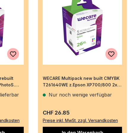
ebuilt
WECARE Multipack new built CMYBK
hotoS.
T261640WE z.Epson XP700/800 2x
21/3x14ml
lieferbar
Nur noch wenige verfügbar
Regulärer Preis:
CHF 26.85
sandkosten
Preise inkl. MwSt. zzgl. Versandkosten
rb
In den Warenkorb