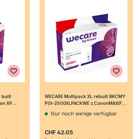
built
WECARE Multipack XL rebuilt BKCMY
on XP
PGI-2500XLPACKWE z.CanonMAXIFY
MB5050 76/3x25ml
Nur noch wenige verfügbar
Regulärer Preis:
CHF 42.05