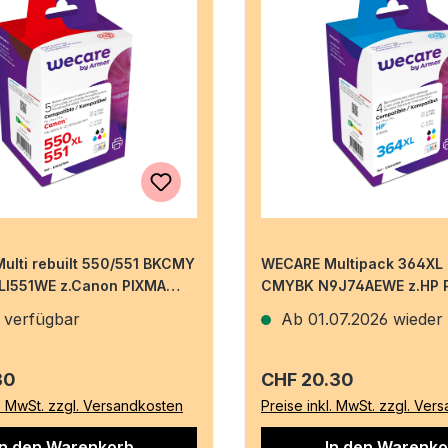
ulti rebuilt 550/551 BKCMY
WECARE Multipack 364XL r
LI551WE z.Canon PIXMA
CMYBK N9J74AEWE z.HP P
2(4x11ml
D5460 19/3x12ml
 verfügbar
Ab 01.07.2026 wieder 
r Preis:
Regulärer Preis:
80
CHF 20.30
l. MwSt. zzgl. Versandkosten
Preise inkl. MwSt. zzgl. Ver
In den Warenkorb
In den Warenko