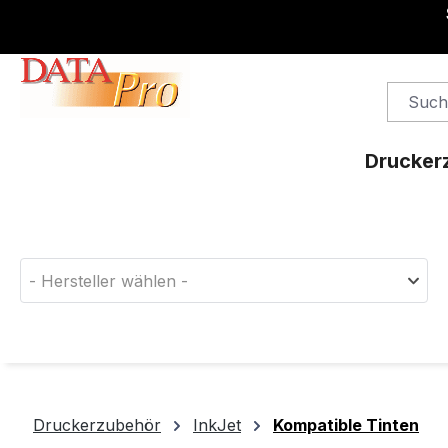
springen
Zur Hauptnavigation springen
Drucker
Finden Sie das passende Druckerverbrauchsm
- Hersteller wählen -
Druckerzubehör
InkJet
Kompatible Tinten