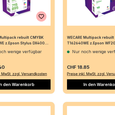
ultipack rebuilt CMYBK
WECARE Multipack rebuil
E z.Epson Stylus DX4000
T162640WE z.Epson WF2
5.7/3x3.2ml
ch wenige verfügbar
Nur noch wenige ver
r Preis:
Regulärer Preis:
40
CHF 18.85
l. MwSt. zzgl. Versandkosten
Preise inkl. MwSt. zzgl. Ver
In den Warenkorb
In den Warenko