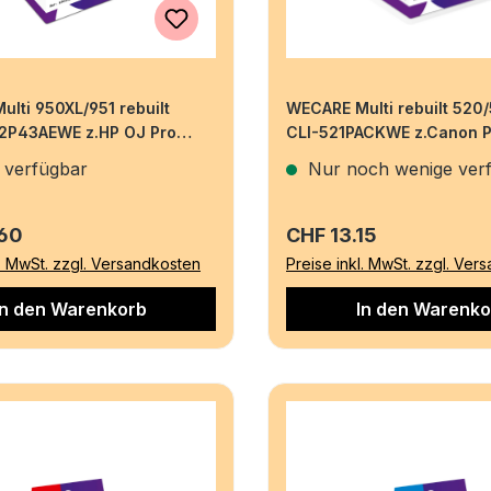
lti 950XL/951 rebuilt
WECARE Multi rebuilt 52
P43AEWE z.HP OJ Pro
CLI-521PACKWE z.Canon 
3x30ml
980 19/4x9ml
 verfügbar
Nur noch wenige ver
r Preis:
Regulärer Preis:
.60
CHF 13.15
l. MwSt. zzgl. Versandkosten
Preise inkl. MwSt. zzgl. Ver
In den Warenkorb
In den Warenko