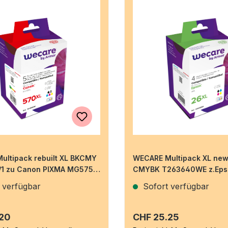
ultipack rebuilt XL BKCMY
WECARE Multipack XL new 
1 zu Canon PIXMA MG5750
CMYBK T263640WE z.Eps
700/800 21/3x14ml
 verfügbar
Sofort verfügbar
r Preis:
Regulärer Preis:
.20
CHF 25.25