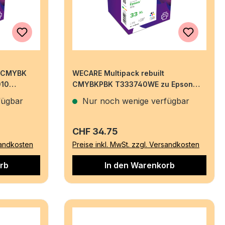
t CMYBK
WECARE Multipack rebuilt
010
CMYBKPBK T333740WE zu Epson
XP-530 6.4/4x4.5ml
fügbar
Nur noch wenige verfügbar
Regulärer Preis:
CHF 34.75
sandkosten
Preise inkl. MwSt. zzgl. Versandkosten
rb
In den Warenkorb