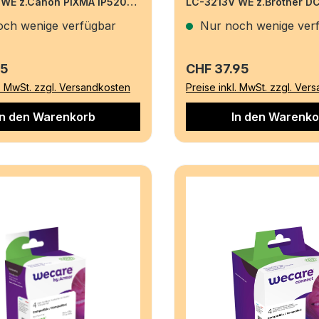
8WE z.Canon PIXMA iP5200
LC-3213V WE z.Brother D
l
11/3x6.6ml
ch wenige verfügbar
Nur noch wenige ver
r Preis:
Regulärer Preis:
15
CHF 37.95
l. MwSt. zzgl. Versandkosten
Preise inkl. MwSt. zzgl. Ver
In den Warenkorb
In den Warenko