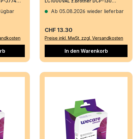
CP-J774
LC1000VAL z.Brother DCP-130
1x22/3x13ml
fügbar
Ab 05.08.2026 wieder lieferbar
Regulärer Preis:
CHF 13.30
sandkosten
Preise inkl. MwSt. zzgl. Versandkosten
rb
In den Warenkorb