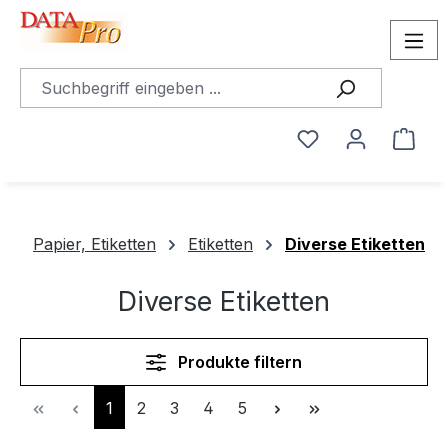
alt springen
Du hast 0 Produ
Ware
Papier, Etiketten
Etiketten
Diverse Etiketten
Diverse Etiketten
Produkte filtern
Seite
Seite
Seite
Seite
Seite
1
2
3
4
5