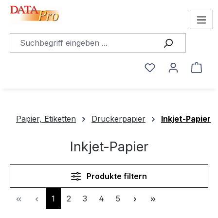
alt springen
Du hast 0 Produ
Ware
Papier, Etiketten
Druckerpapier
Inkjet-Papier
Inkjet-Papier
Produkte filtern
Seite
Seite
Seite
Seite
Seite
1
2
3
4
5