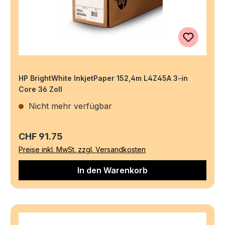
HP BrightWhite InkjetPaper 152,4m L4Z45A 3-in
Core 36 Zoll
Nicht mehr verfügbar
Regulärer Preis:
CHF 91.75
Preise inkl. MwSt. zzgl. Versandkosten
In den Warenkorb