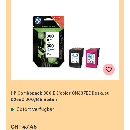
HP Combopack 300 BK/color CN637EE DeskJet
D2560 200/165 Seiten
Sofort verfügbar
Regulärer Preis:
CHF 47.45