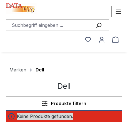
alt springen
Du hast 0 Produ
Ware
Marken
Dell
Dell
Produkte filtern
Keine Produkte gefunden.