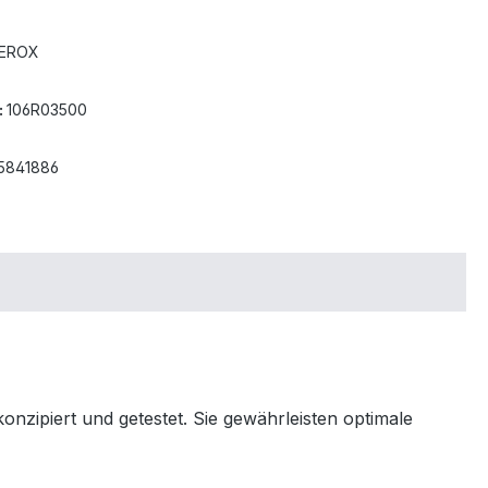
EROX
:
106R03500
5841886
zipiert und getestet. Sie gewährleisten optimale