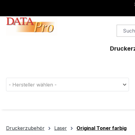
springen
Zur Hauptnavigation springen
Drucker
Finden Sie das passende Druckerverbrauchsm
- Hersteller wählen -
Druckerzubehör
Laser
Original Toner farbig