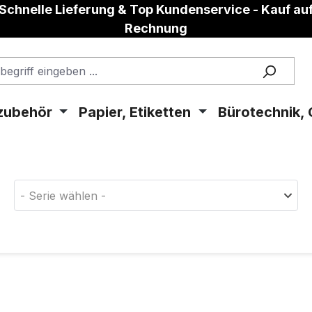
Schnelle Lieferung & Top Kundenservice - Kauf au
Rechnung
zubehör
Papier, Etiketten
Bürotechnik, 
aterial!
- Serie wählen -