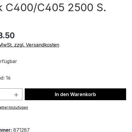
k C400/C405 2500 S.
8.50
. MwSt. zzgl. Versandkosten
rfügbar
d: 16
 Anzahl: Gib den gewünschten Wert ein 
In den Warenkorb
ttel hinzufügen
mmer:
871287