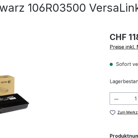
warz 106R03500 VersaLin
CHF 11
Preise inkl
Sofort ve
Lagerbestan
Produkt
Zum Merkze
Produktnu