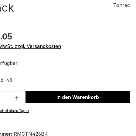
ack
Tonrec
.05
. MwSt. zzgl. Versandkosten
rfügbar
d: 48
 Anzahl: Gib den gewünschten Wert ein 
In den Warenkorb
ttel hinzufügen
mmer:
RMCTN426BK