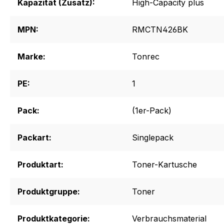
Kapazität (Zusatz):
High-Capacity plus
MPN:
RMCTN426BK
Marke:
Tonrec
PE:
1
Pack:
(1er-Pack)
Packart:
Singlepack
Produktart:
Toner-Kartusche
Produktgruppe:
Toner
Produktkategorie:
Verbrauchsmaterial