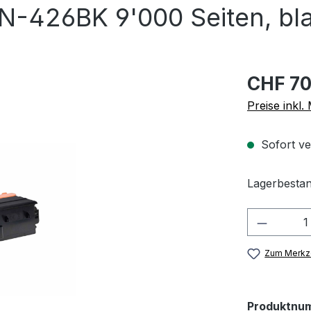
N-426BK 9'000 Seiten, bl
CHF 70
Preise inkl
Sofort ve
Lagerbestan
Produkt
Zum Merkze
Produktnu