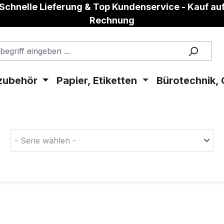
Schnelle Lieferung & Top Kundenservice - Kauf au
Rechnung
zubehör
Papier, Etiketten
Bürotechnik, 
aterial!
- Serie wählen -