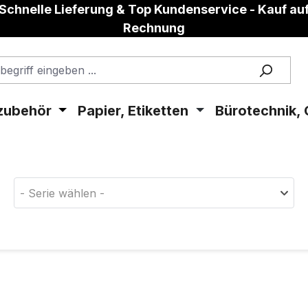
Schnelle Lieferung & Top Kundenservice - Kauf au
Rechnung
zubehör
Papier, Etiketten
Bürotechnik, 
aterial!
- Serie wählen -