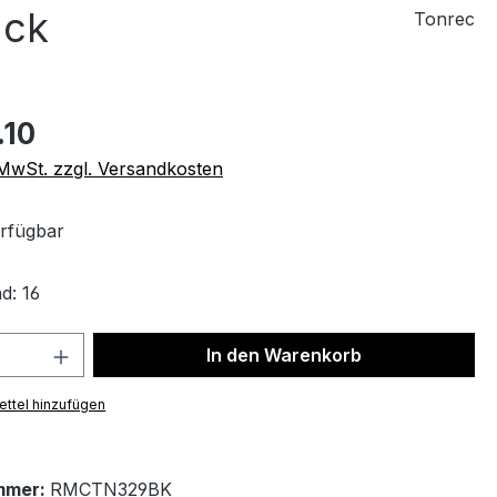
ack
Tonrec
.10
. MwSt. zzgl. Versandkosten
rfügbar
d: 16
 Anzahl: Gib den gewünschten Wert ein 
In den Warenkorb
ttel hinzufügen
mmer:
RMCTN329BK