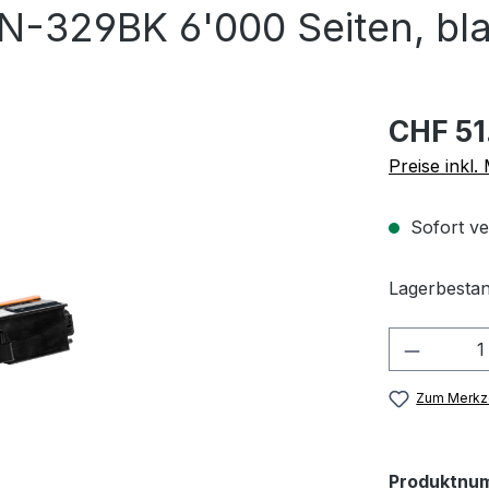
N-329BK 6'000 Seiten, bl
CHF 51
Preise inkl
Sofort ve
Lagerbestan
Produkt
Zum Merkze
Produktnu