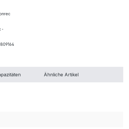
onrec
:
-
3809164
pazitäten
Ähnliche Artikel