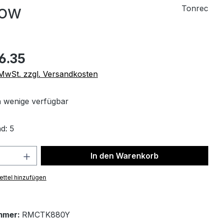
low
Tonrec
6.35
. MwSt. zzgl. Versandkosten
 wenige verfügbar
d: 5
 Anzahl: Gib den gewünschten Wert ein 
In den Warenkorb
ttel hinzufügen
mmer:
RMCTK880Y