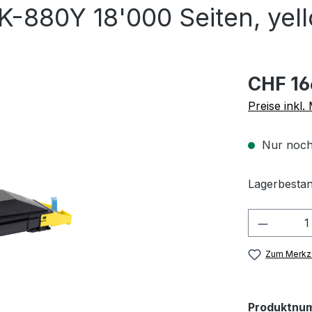
-880Y 18'000 Seiten, yel
CHF 16
Preise inkl
Nur noch
Lagerbestan
Produkt
Zum Merkze
Produktnu