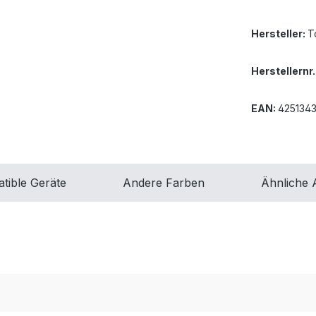
Hersteller:
T
Herstellernr.
EAN:
425134
tible Geräte
Andere Farben
Ähnliche A