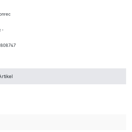
onrec
:
-
3808747
rtikel