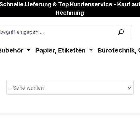
Schnelle Lieferung & Top Kundenservice - Kauf au
Rechnung
zubehör
Papier, Etiketten
Bürotechnik, 
aterial!
- Serie wählen -