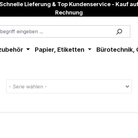
Schnelle Lieferung & Top Kundenservice - Kauf au
Rechnung
zubehör
Papier, Etiketten
Bürotechnik, 
aterial!
- Serie wählen -