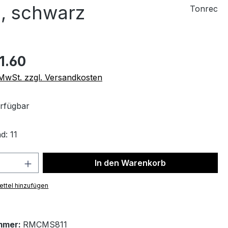
, schwarz
Tonrec
1.60
. MwSt. zzgl. Versandkosten
rfügbar
d: 11
 Anzahl: Gib den gewünschten Wert ein 
In den Warenkorb
ttel hinzufügen
mmer:
RMCMS811