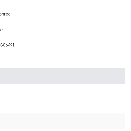
onrec
:
-
3806491