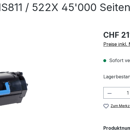
S811 / 522X 45'000 Seiten
CHF 21
Preise inkl
Sofort ve
Lagerbestan
Produkt
Zum Merkze
Produktnu