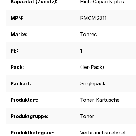
Kapazität (Zusatz):
High-Capacity plus
MPN:
RMCMS811
Marke:
Tonrec
PE:
1
Pack:
(1er-Pack)
Packart:
Singlepack
Produktart:
Toner-Kartusche
Produktgruppe:
Toner
Produktkategorie:
Verbrauchsmaterial