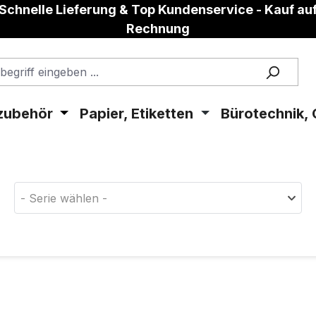
Schnelle Lieferung & Top Kundenservice - Kauf au
Rechnung
zubehör
Papier, Etiketten
Bürotechnik, 
aterial!
- Serie wählen -