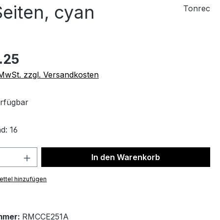
eiten, cyan
Tonrec
.25
. MwSt. zzgl. Versandkosten
rfügbar
d: 16
 Anzahl: Gib den gewünschten Wert ein 
In den Warenkorb
ttel hinzufügen
mmer:
RMCCE251A