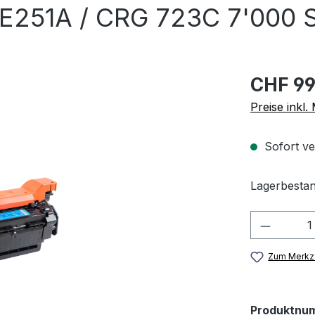
E251A / CRG 723C 7'000 S
CHF 99
Preise inkl
Sofort ve
Lagerbestan
Produkt
Zum Merkze
Produktnu