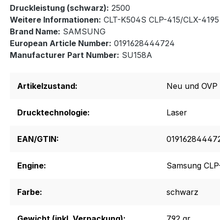
Druckleistung (schwarz):
2500
Weitere Informationen:
CLT-K504S CLP-415/CLX-4195
Brand Name:
SAMSUNG
European Article Number:
0191628444724
Manufacturer Part Number:
SU158A
Artikelzustand:
Neu und OVP
Drucktechnologie:
Laser
EAN/GTIN:
01916284447
Engine:
Samsung CLP
Farbe:
schwarz
Gewicht (inkl. Verpackung):
792 gr.