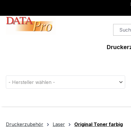
springen
Zur Hauptnavigation springen
Drucker
Finden Sie das passende Druckerverbrauchsm
- Hersteller wählen -
Druckerzubehör
Laser
Original Toner farbig