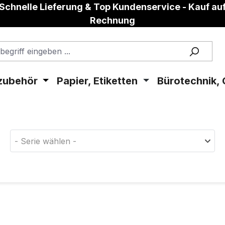
Schnelle Lieferung & Top Kundenservice - Kauf au
Rechnung
zubehör
Papier, Etiketten
Bürotechnik, 
aterial!
- Serie wählen -