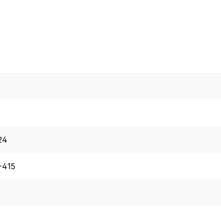
24
-415