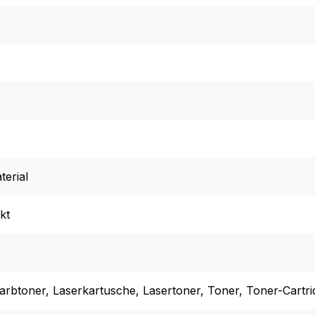
erial
kt
Farbtoner
, Laserkartusche
, Lasertoner
, Toner
, Toner-Cartri