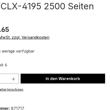
CLX-4195 2500 Seiten
.65
. MwSt. zzgl. Versandkosten
 wenige verfügbar
d: 6
 Anzahl: Gib den gewünschten Wert ein 
In den Warenkorb
ttel hinzufügen
mmer:
871717