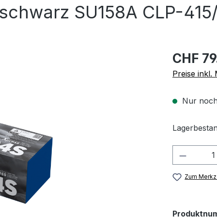
chwarz SU158A CLP-415/
CHF 79
Preise inkl
Nur noch
Lagerbestan
Produkt
Zum Merkze
Produktnu