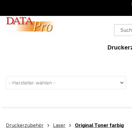
springen
Zur Hauptnavigation springen
Drucker
Finden Sie das passende Druckerverbrauchsm
- Hersteller wählen -
Druckerzubehör
Laser
Original Toner farbig