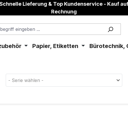
Schnelle Lieferung & Top Kundenservice - Kauf au
Rechnung
zubehör
Papier, Etiketten
Bürotechnik, 
aterial!
- Serie wählen -