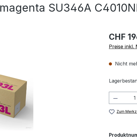
magenta SU346A C4010ND
CHF 19
Preise inkl
Nicht meh
Lagerbestan
Produkt
Zum Merkze
Produktnu