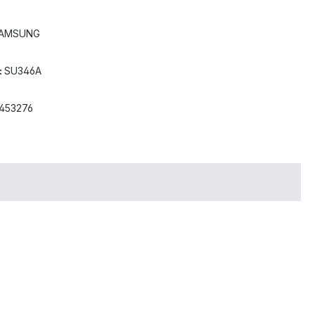
AMSUNG
:
SU346A
8453276