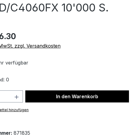
/C4060FX 10'000 S.
6.30
. MwSt. zzgl. Versandkosten
r verfügbar
d: 0
 Anzahl: Gib den gewünschten Wert ein 
In den Warenkorb
ttel hinzufügen
mmer:
871835