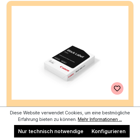
Diese Website verwendet Cookies, um eine bestmögliche
CANON Black Label Premium Paper A3 6251B009
Erfahrung bieten zu können.
Mehr Informationen ...
FSC, 80g 500 Blatt
Nur technisch notwendige
Konfigurieren
Sofort verfügbar