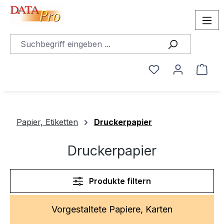
alt springen
Du hast 0 Produ
Ware
Papier, Etiketten
Druckerpapier
Druckerpapier
Produkte filtern
Vorgestaltete Papiere, Karten