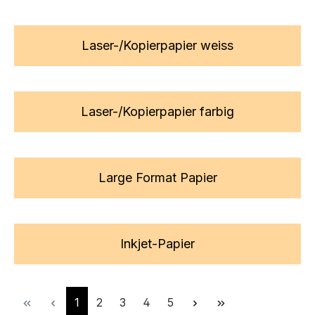
Laser-/Kopierpapier weiss
Laser-/Kopierpapier farbig
Large Format Papier
Inkjet-Papier
Seite
Seite
Seite
Seite
Seite
1
2
3
4
5