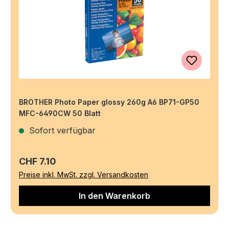
BROTHER Photo Paper glossy 260g A6 BP71-GP50
MFC-6490CW 50 Blatt
Sofort verfügbar
Regulärer Preis:
CHF 7.10
Preise inkl. MwSt. zzgl. Versandkosten
In den Warenkorb