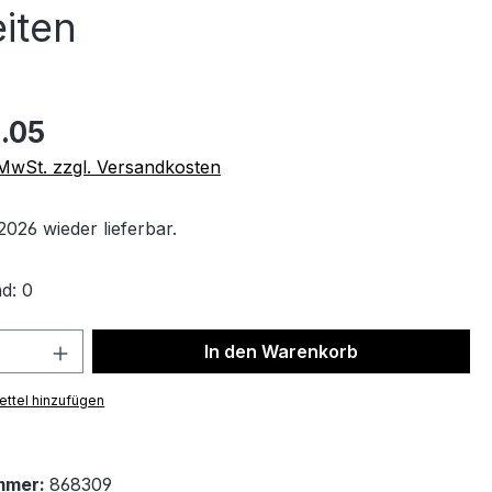
iten
.05
. MwSt. zzgl. Versandkosten
026 wieder lieferbar.
d: 0
 Anzahl: Gib den gewünschten Wert ein 
In den Warenkorb
ttel hinzufügen
mmer:
868309