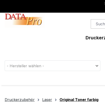
springen
Zur Hauptnavigation springen
Drucker
Finden Sie das passende Druckerverbrauchsm
- Hersteller wählen -
Druckerzubehör
Laser
Original Toner farbig