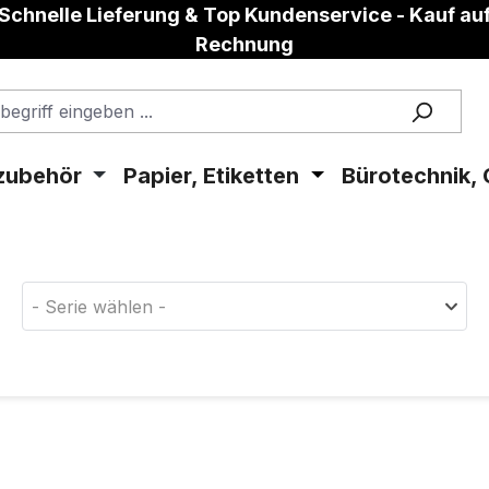
Schnelle Lieferung & Top Kundenservice - Kauf au
Rechnung
zubehör
Papier, Etiketten
Bürotechnik, 
aterial!
- Serie wählen -