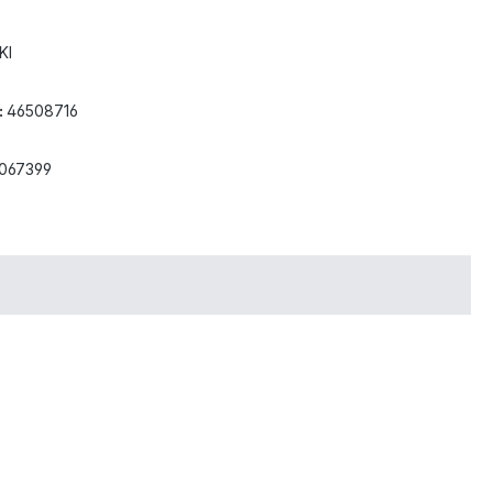
KI
:
46508716
3067399