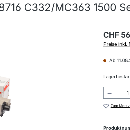
8716 C332/MC363 1500 Se
CHF 56
Preise inkl
Ab 11.08.2
Lagerbestan
Produkt
Zum Merkze
Produktnu