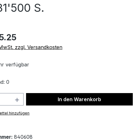
1'500 S.
5.25
. MwSt. zzgl. Versandkosten
r verfügbar
d: 0
 Anzahl: Gib den gewünschten Wert ein 
In den Warenkorb
ttel hinzufügen
mmer:
840608