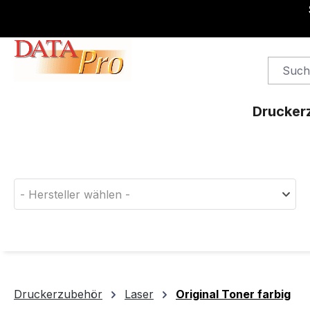
springen
Zur Hauptnavigation springen
Drucker
Finden Sie das passende Druckerverbrauchsm
- Hersteller wählen -
Druckerzubehör
Laser
Original Toner farbig