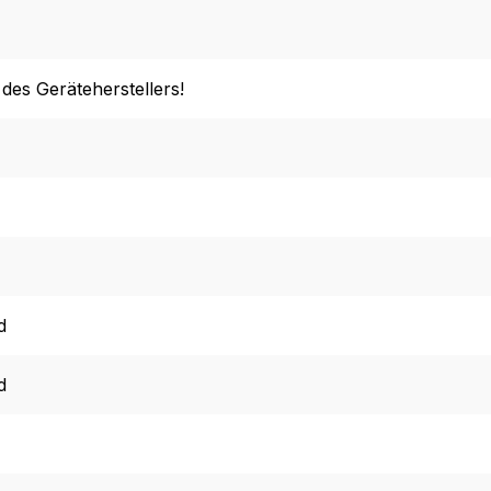
 des Geräteherstellers!
d
d