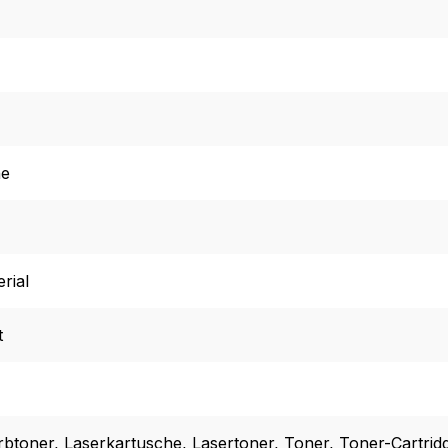
he
rial
t
rbtoner
, Laserkartusche
, Lasertoner
, Toner
, Toner-Cartrid