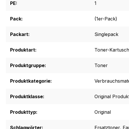
PE:
1
Pack:
(1er-Pack)
Packart:
Singlepack
Produktart:
Toner-Kartusc
Produktgruppe:
Toner
Produktkategorie:
Verbrauchsmate
Produktklasse:
Original Produk
Produkttyp:
Original
Schlagwörter:
Ersatztoner
, Fa