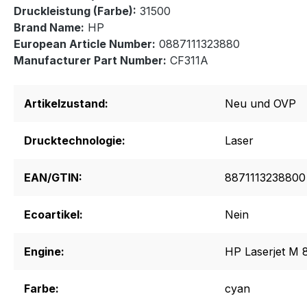
Druckleistung (Farbe):
31500
Brand Name:
HP
European Article Number:
0887111323880
Manufacturer Part Number:
CF311A
Artikelzustand:
Neu und OVP
Drucktechnologie:
Laser
EAN/GTIN:
8871113238800
Ecoartikel:
Nein
Engine:
HP Laserjet M 
Farbe:
cyan