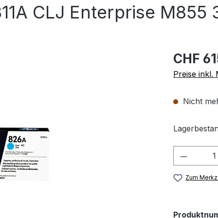
1A CLJ Enterprise M855 3
CHF 61
Preise inkl
Nicht meh
Lagerbestan
Produkt
Zum Merkze
Produktnu