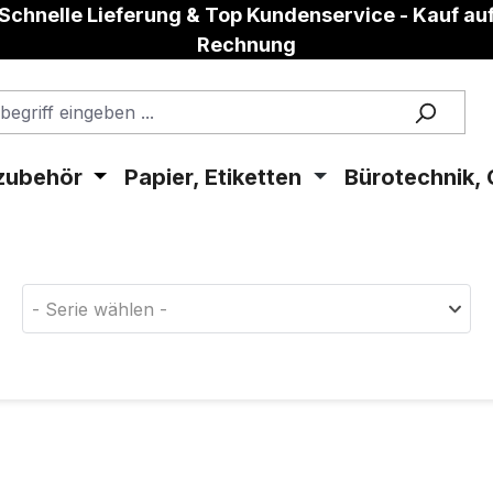
Schnelle Lieferung & Top Kundenservice - Kauf au
Rechnung
zubehör
Papier, Etiketten
Bürotechnik, 
aterial!
- Serie wählen -