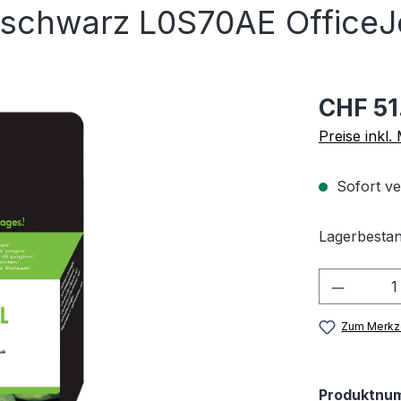
schwarz L0S70AE OfficeJe
CHF 51
Preise inkl
Sofort ve
Lagerbestan
Produkt
Zum Merkze
Produktnu