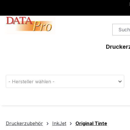
springen
Zur Hauptnavigation springen
Drucker
Finden Sie das passende Druckerverbrauchsm
- Hersteller wählen -
Druckerzubehör
InkJet
Original Tinte