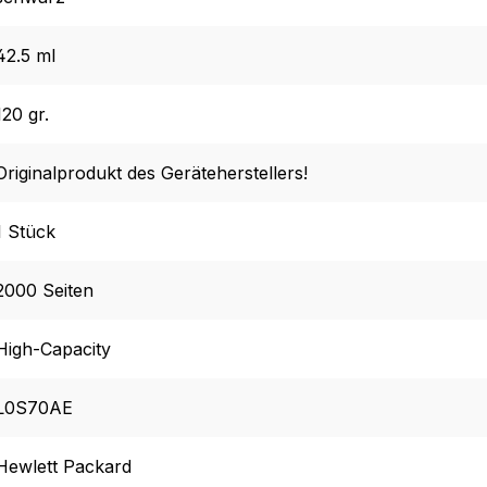
42.5 ml
120 gr.
Originalprodukt des Geräteherstellers!
1 Stück
2000 Seiten
High-Capacity
L0S70AE
Hewlett Packard