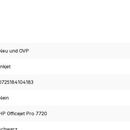
Neu und OVP
Inkjet
0725184104183
Nein
HP Officejet Pro 7720
schwarz