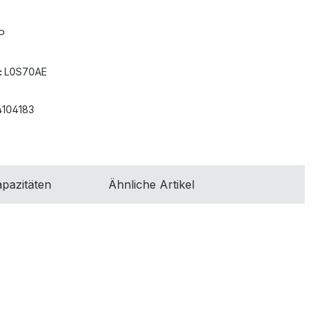
P
:
L0S70AE
4104183
pazitäten
Ähnliche Artikel