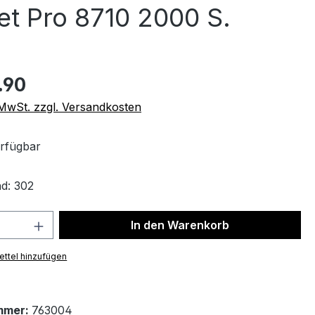
t Pro 8710 2000 S.
.90
. MwSt. zzgl. Versandkosten
rfügbar
d: 302
 Anzahl: Gib den gewünschten Wert ein 
In den Warenkorb
ttel hinzufügen
mmer:
763004