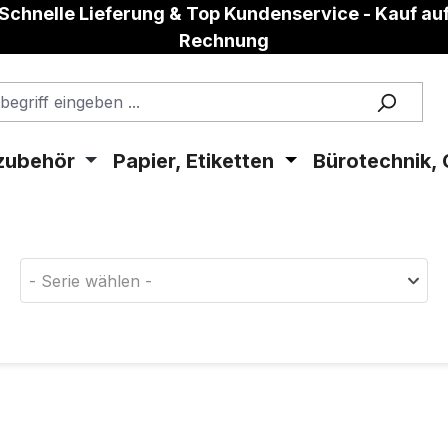
Schnelle Lieferung & Top Kundenservice - Kauf au
Rechnung
zubehör
Papier, Etiketten
Bürotechnik, 
aterial!
- Serie wählen -