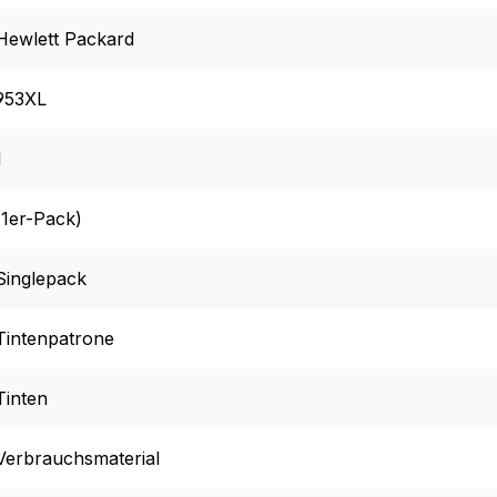
Hewlett Packard
953XL
1
(1er-Pack)
Singlepack
Tintenpatrone
Tinten
Verbrauchsmaterial