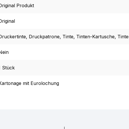
Original Produkt
Original
Druckertinte
, Druckpatrone
, Tinte
, Tinten-Kartusche
, Tint
Nein
1 Stück
Kartonage mit Eurolochung