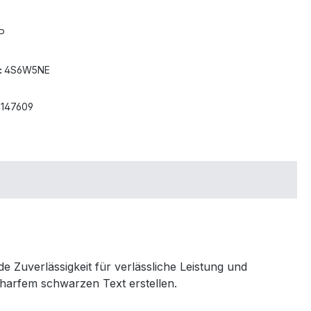
P
:
4S6W5NE
6147609
e Zuverlässigkeit für verlässliche Leistung und
harfem schwarzen Text erstellen.