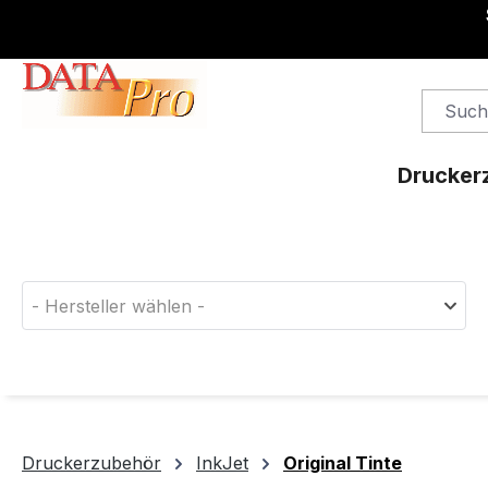
springen
Zur Hauptnavigation springen
Drucker
Finden Sie das passende Druckerverbrauchsm
- Hersteller wählen -
Druckerzubehör
InkJet
Original Tinte