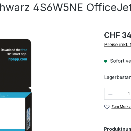
chwarz 4S6W5NE OfficeJet 
CHF 34
Preise inkl
Sofort ve
Lagerbestan
Produkt
Zum Merkze
Produktnu