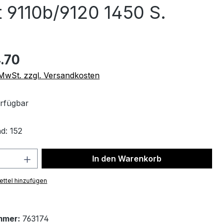
9110b/9120 1450 S.
.70
. MwSt. zzgl. Versandkosten
rfügbar
d: 152
 Anzahl: Gib den gewünschten Wert ein 
In den Warenkorb
ttel hinzufügen
mmer:
763174