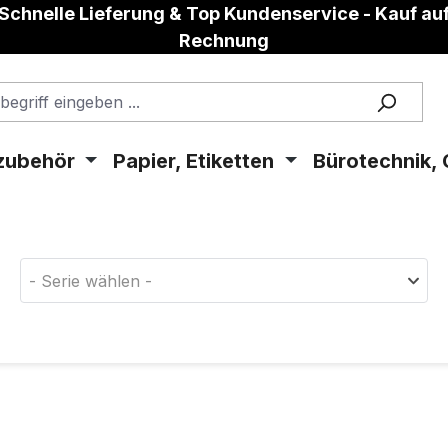
Schnelle Lieferung & Top Kundenservice - Kauf au
Rechnung
zubehör
Papier, Etiketten
Bürotechnik, 
aterial!
- Serie wählen -