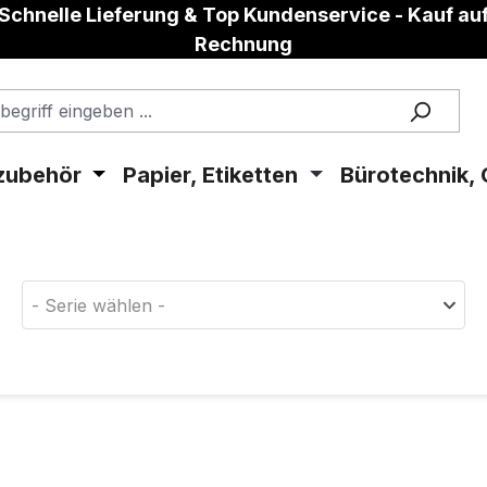
Schnelle Lieferung & Top Kundenservice - Kauf au
Rechnung
zubehör
Papier, Etiketten
Bürotechnik, 
aterial!
- Serie wählen -