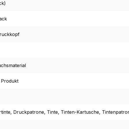
ck)
ack
druckkopf
chsmaterial
l Produkt
tinte
, Druckpatrone
, Tinte
, Tinten-Kartusche
, Tintenpatro