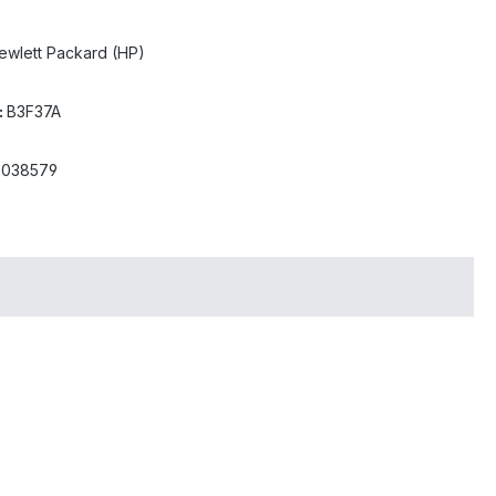
ewlett Packard (HP)
:
B3F37A
8038579