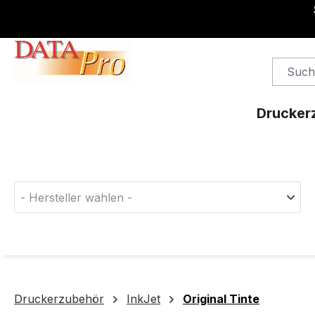
springen
Zur Hauptnavigation springen
Drucker
Finden Sie das passende Druckerverbrauchsm
- Hersteller wählen -
Druckerzubehör
InkJet
Original Tinte