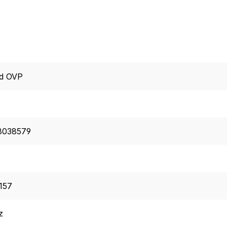
d OVP
8038579
157
z