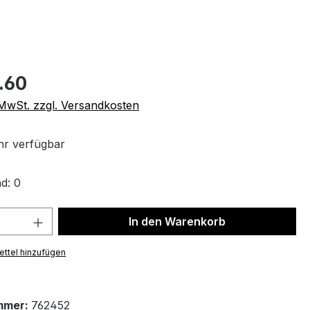
.60
. MwSt. zzgl. Versandkosten
r verfügbar
d: 0
 Anzahl: Gib den gewünschten Wert ein 
In den Warenkorb
ttel hinzufügen
mmer:
762452