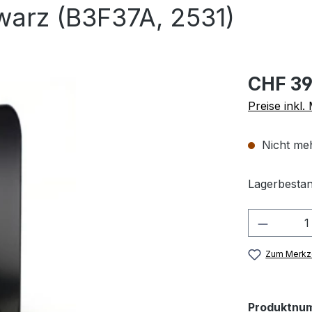
warz (B3F37A, 2531)
CHF 39
Preise inkl
Nicht meh
Lagerbestan
Produkt
Zum Merkze
Produktnu