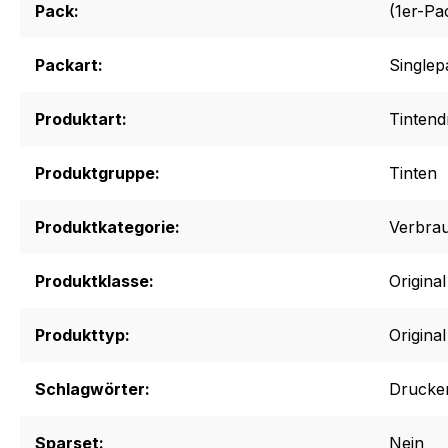
Pack:
(1er-Pa
Packart:
Singlep
Produktart:
Tinten
Produktgruppe:
Tinten
Produktkategorie:
Verbrau
Produktklasse:
Origina
Produkttyp:
Original
Schlagwörter:
Drucker
Sparset:
Nein