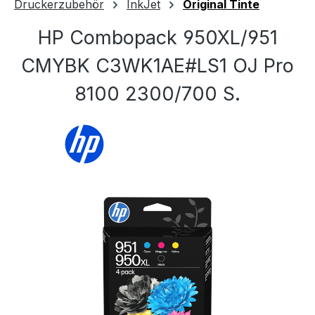
Druckerzubehör
InkJet
Original Tinte
HP Combopack 950XL/951
CMYBK C3WK1AE#LS1 OJ Pro
8100 2300/700 S.
Bildergalerie überspringen