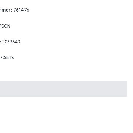
mmer:
761476
PSON
:
T06B640
6736518