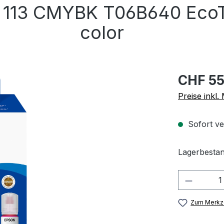
e 113 CMYBK T06B640 EcoT
color
CHF 55
Preise inkl
Sofort ve
Lagerbestan
Produkt
Zum Merkze