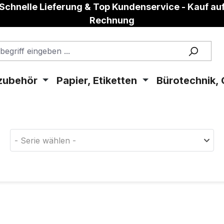
Schnelle Lieferung & Top Kundenservice - Kauf au
Rechnung
zubehör
Papier, Etiketten
Bürotechnik, 
aterial!
- Serie wählen -