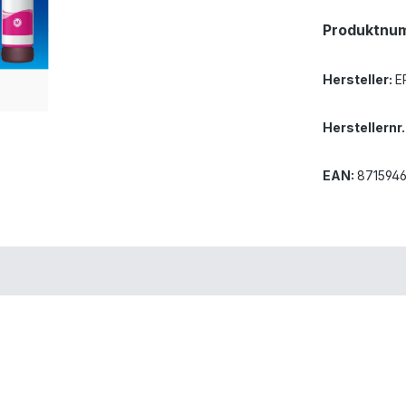
Produktnu
Hersteller:
E
Herstellernr.
EAN:
871594