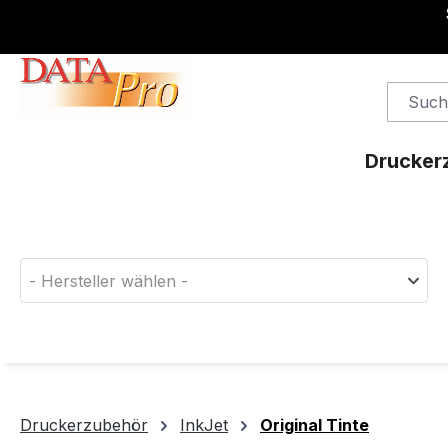
springen
Zur Hauptnavigation springen
Drucker
Finden Sie das passende Druckerverbrauchsm
- Hersteller wählen -
Druckerzubehör
InkJet
Original Tinte