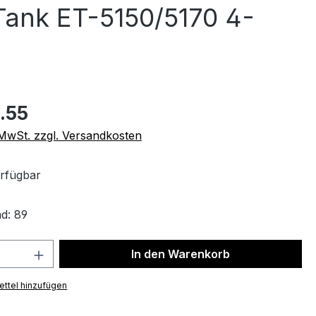
ank ET-5150/5170 4-
.55
. MwSt. zzgl. Versandkosten
rfügbar
d: 89
 Anzahl: Gib den gewünschten Wert ein 
In den Warenkorb
ttel hinzufügen