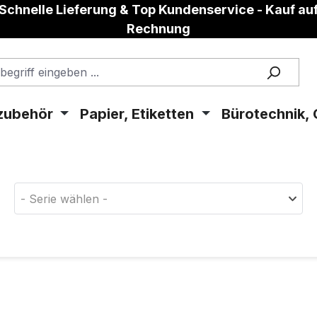
Schnelle Lieferung & Top Kundenservice - Kauf au
Rechnung
zubehör
Papier, Etiketten
Bürotechnik, 
aterial!
- Serie wählen -