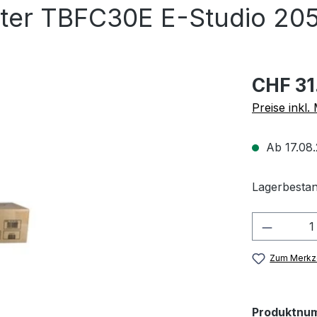
ter TBFC30E E-Studio 20
CHF 31
Preise inkl
Ab 17.08.
Lagerbestan
Produkt
Zum Merkze
Produktnu