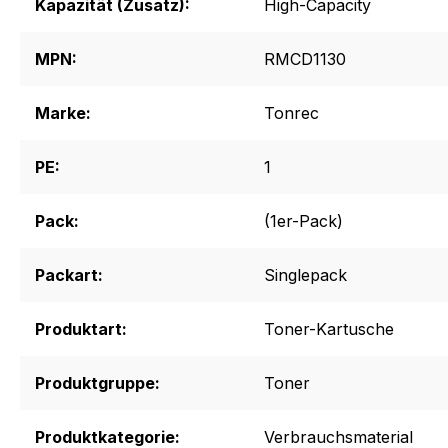
Kapazität (Zusatz):
High-Capacity
MPN:
RMCD1130
Marke:
Tonrec
PE:
1
Pack:
(1er-Pack)
Packart:
Singlepack
Produktart:
Toner-Kartusche
Produktgruppe:
Toner
Produktkategorie:
Verbrauchsmaterial