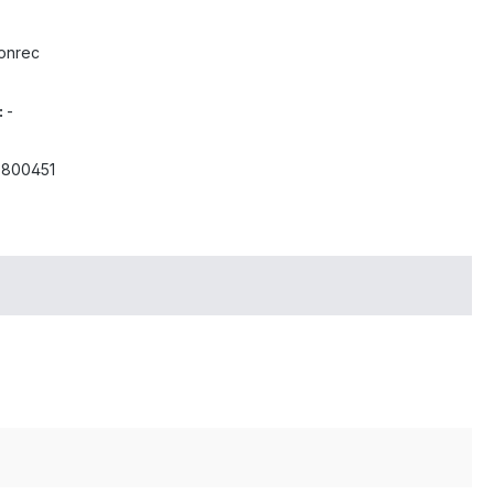
onrec
:
-
3800451