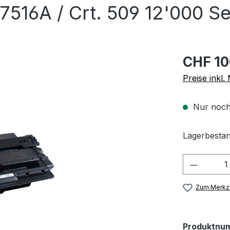
516A / Crt. 509 12'000 Se
CHF 10
Preise inkl
Nur noch
Lagerbestan
Produkt
Zum Merkze
Produktnu