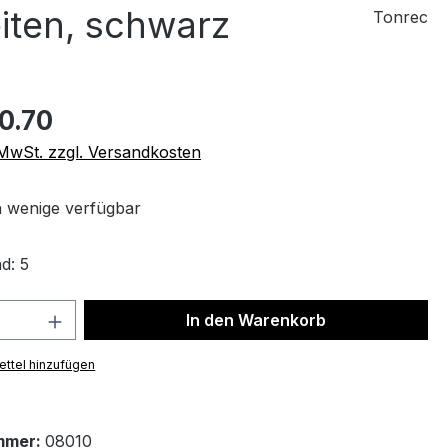
iten, schwarz
Tonrec
0.70
. MwSt. zzgl. Versandkosten
 wenige verfügbar
d: 5
 Anzahl: Gib den gewünschten Wert ein 
In den Warenkorb
ttel hinzufügen
mmer:
08010