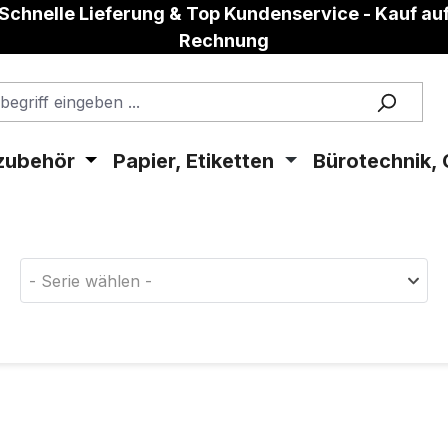
Schnelle Lieferung & Top Kundenservice - Kauf au
Rechnung
zubehör
Papier, Etiketten
Bürotechnik, 
aterial!
- Serie wählen -