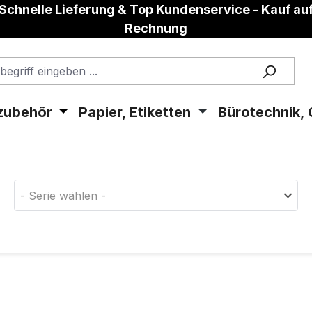
Schnelle Lieferung & Top Kundenservice - Kauf au
Rechnung
zubehör
Papier, Etiketten
Bürotechnik, 
aterial!
- Serie wählen -