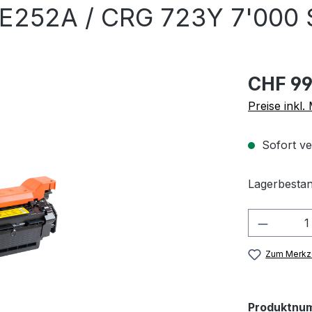
E252A / CRG 723Y 7'000 S
CHF 99
Preise inkl
Sofort ve
Lagerbestan
Produkt
Zum Merkze
Produktnu