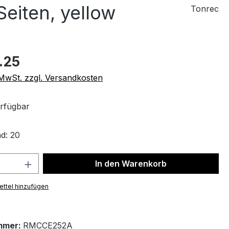
eiten, yellow
Tonrec
.25
. MwSt. zzgl. Versandkosten
rfügbar
d: 20
 Anzahl: Gib den gewünschten Wert ein 
In den Warenkorb
ttel hinzufügen
mmer:
RMCCE252A