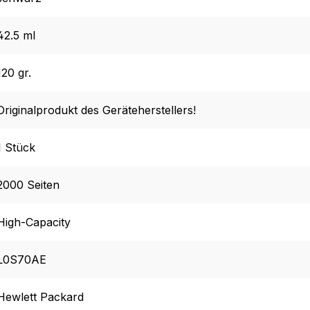
42.5 ml
120 gr.
Originalprodukt des Geräteherstellers!
1 Stück
2000 Seiten
High-Capacity
L0S70AE
Hewlett Packard