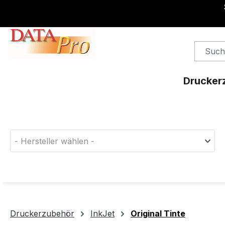
springen
Zur Hauptnavigation springen
Drucker
Finden Sie das passende Druckerverbrauchsm
- Hersteller wählen -
Druckerzubehör
InkJet
Original Tinte