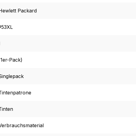
Hewlett Packard
953XL
1
(1er-Pack)
Singlepack
Tintenpatrone
Tinten
Verbrauchsmaterial