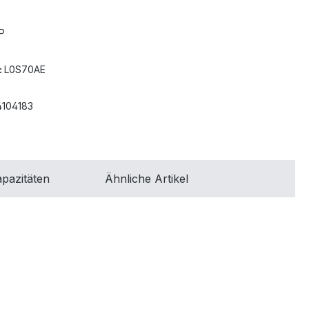
P
:
L0S70AE
4104183
pazitäten
Ähnliche Artikel