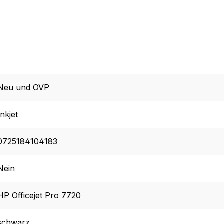
Neu und OVP
Inkjet
0725184104183
Nein
HP Officejet Pro 7720
schwarz