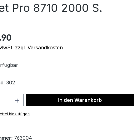
t Pro 8710 2000 S.
.90
. MwSt. zzgl. Versandkosten
rfügbar
d: 302
 Anzahl: Gib den gewünschten Wert ein 
In den Warenkorb
ttel hinzufügen
mmer:
763004