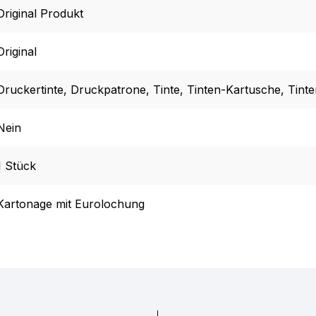
Original Produkt
Original
Druckertinte
, Druckpatrone
, Tinte
, Tinten-Kartusche
, Tint
Nein
1 Stück
Kartonage mit Eurolochung