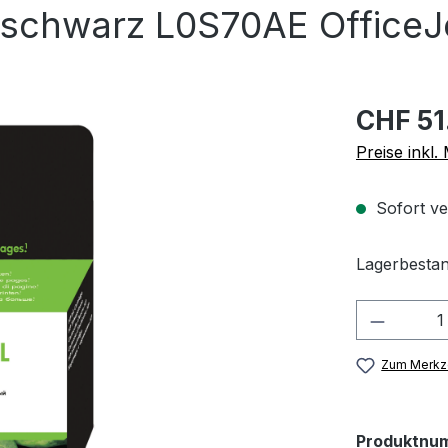
schwarz L0S70AE OfficeJe
CHF 51
Preise inkl
Sofort ve
Lagerbestan
Produkt
Zum Merkze
Produktnu