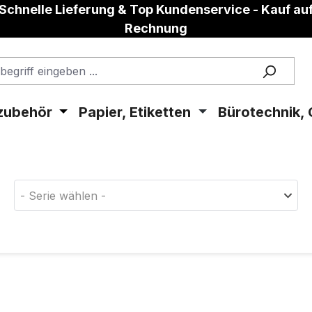
Schnelle Lieferung & Top Kundenservice - Kauf au
Rechnung
zubehör
Papier, Etiketten
Bürotechnik, 
aterial!
- Serie wählen -