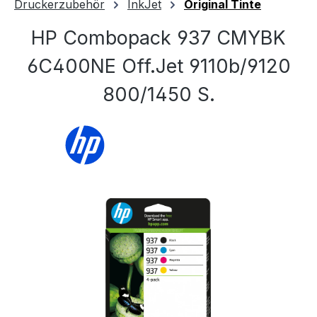
Druckerzubehör
InkJet
Original Tinte
HP Combopack 937 CMYBK
6C400NE Off.Jet 9110b/9120
800/1450 S.
Bildergalerie überspringen