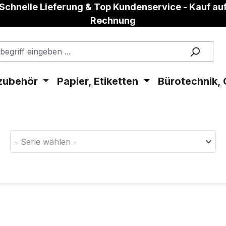
Schnelle Lieferung & Top Kundenservice - Kauf au
Rechnung
zubehör
Papier, Etiketten
Bürotechnik, 
aterial!
- Serie wählen -