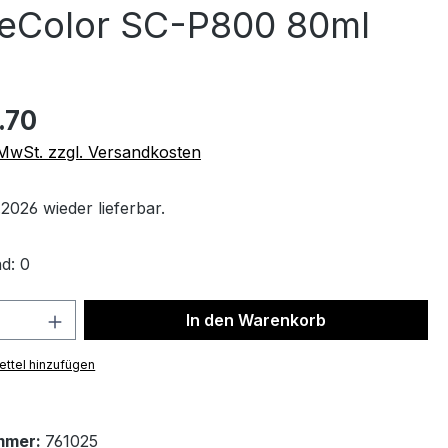
reColor SC-P800 80ml
.70
. MwSt. zzgl. Versandkosten
2026 wieder lieferbar.
d: 0
 Anzahl: Gib den gewünschten Wert ein 
In den Warenkorb
ttel hinzufügen
mmer:
761025