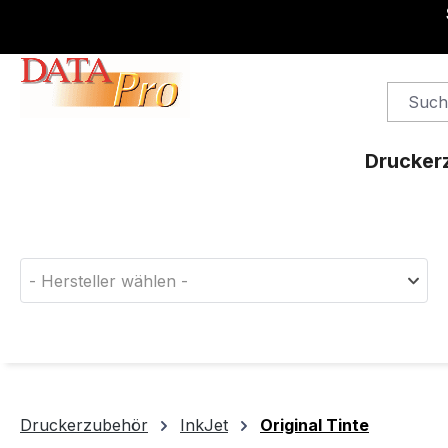
springen
Zur Hauptnavigation springen
Drucker
Finden Sie das passende Druckerverbrauchsm
- Hersteller wählen -
Druckerzubehör
InkJet
Original Tinte