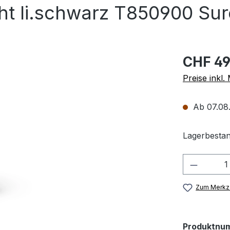
ht li.schwarz T850900 Su
CHF 49
Preise inkl
Ab 07.08.
Lagerbestan
Produkt
Zum Merkze
Produktnu