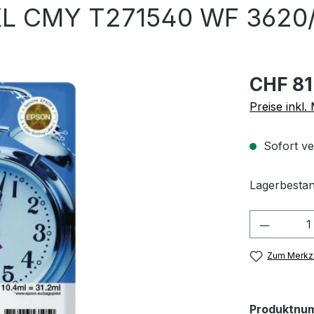
XL CMY T271540 WF 3620/
CHF 81
Preise inkl
Sofort ve
Lagerbestan
Produkt
Zum Merkze
Produktnu