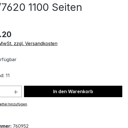
7620 1100 Seiten
.20
. MwSt. zzgl. Versandkosten
rfügbar
d: 11
 Anzahl: Gib den gewünschten Wert ein 
In den Warenkorb
ttel hinzufügen
mmer:
760952