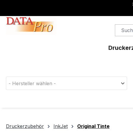
springen
Zur Hauptnavigation springen
Drucker
Finden Sie das passende Druckerverbrauchsm
- Hersteller wählen -
Druckerzubehör
InkJet
Original Tinte