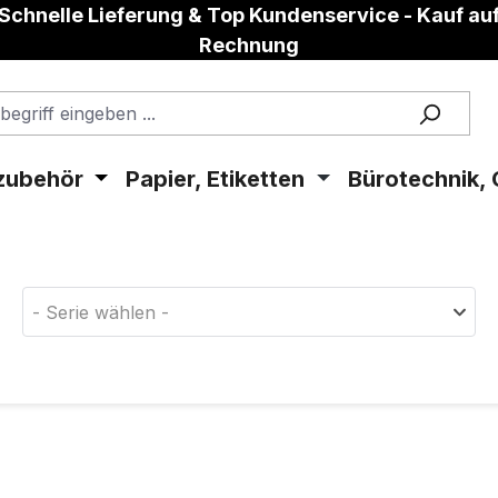
Schnelle Lieferung & Top Kundenservice - Kauf au
Rechnung
zubehör
Papier, Etiketten
Bürotechnik, 
aterial!
- Serie wählen -