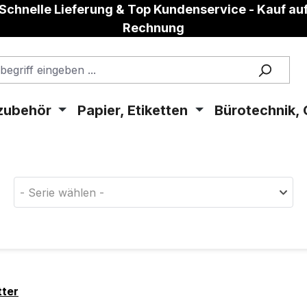
Schnelle Lieferung & Top Kundenservice - Kauf au
Rechnung
zubehör
Papier, Etiketten
Bürotechnik, 
aterial!
- Serie wählen -
tter