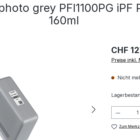
photo grey PFI1100PG iP
160ml
CHF 12
Preise inkl
Nicht meh
Lagerbestan
Produkt
Zum Merkze