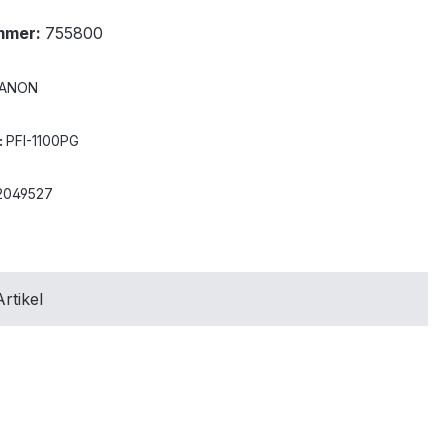
mmer:
755800
ANON
:
PFI-1100PG
2049527
rtikel