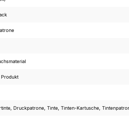
ack
atrone
chsmaterial
l Produkt
tinte
, Druckpatrone
, Tinte
, Tinten-Kartusche
, Tintenpatro