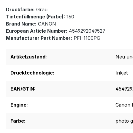
Druckfarbe:
Grau
Tintenfüllmenge (Farbe):
160
Brand Name:
CANON
European Article Number:
4549292049527
Manufacturer Part Number:
PFI-1100PG
Artikelzustand:
Neu un
Drucktechnologie:
Inkjet
EAN/GTIN:
454929
Engine:
Canon 
Farbe:
photo 