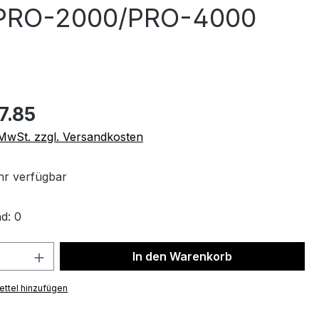
F PRO-2000/PRO-4000
7.85
. MwSt. zzgl. Versandkosten
r verfügbar
d: 0
 Anzahl: Gib den gewünschten Wert ein 
In den Warenkorb
ttel hinzufügen