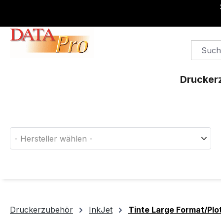
springen
Zur Hauptnavigation springen
Drucker
Finden Sie das passende Druckerverbrauchsm
- Hersteller wählen -
Druckerzubehör
InkJet
Tinte Large Format/Plo