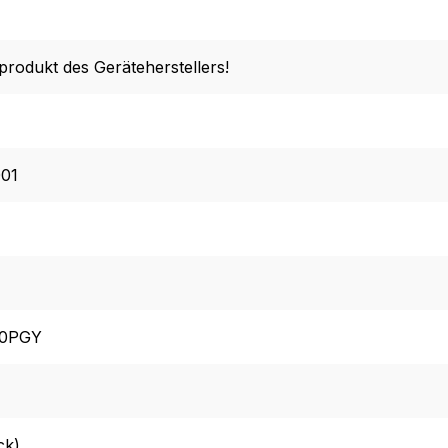
lprodukt des Geräteherstellers!
01
00PGY
ck)