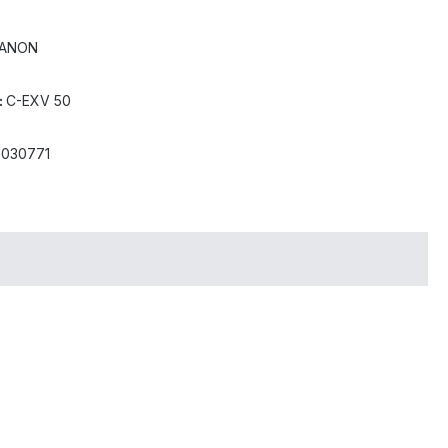
ANON
:
C-EXV 50
8030771