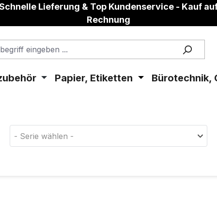
Schnelle Lieferung & Top Kundenservice - Kauf au
Rechnung
zubehör
Papier, Etiketten
Bürotechnik, 
aterial!
- Serie wählen -