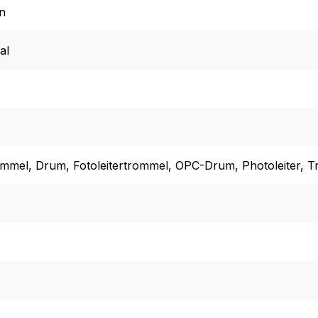
n
al
rommel
, Drum
, Fotoleitertrommel
, OPC-Drum
, Photoleiter
, 