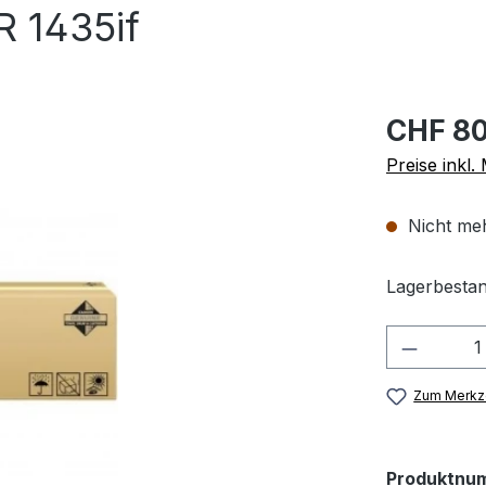
 1435if
CHF 80
Preise inkl
Nicht meh
Lagerbestan
Produkt
Zum Merkze
Produktnu