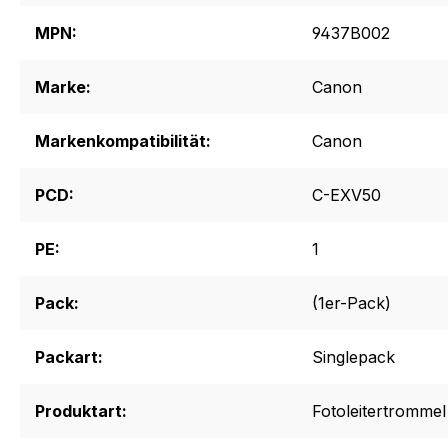
MPN:
9437B002
Marke:
Canon
Markenkompatibilität:
Canon
PCD:
C-EXV50
PE:
1
Pack:
(1er-Pack)
Packart:
Singlepack
Produktart:
Fotoleitertrommel