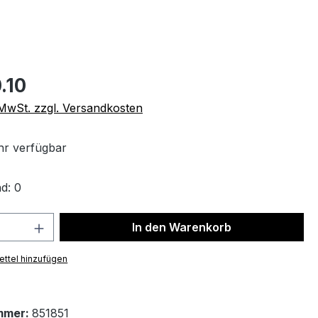
.10
. MwSt. zzgl. Versandkosten
r verfügbar
d: 0
 Anzahl: Gib den gewünschten Wert ein 
In den Warenkorb
ttel hinzufügen
mmer:
851851