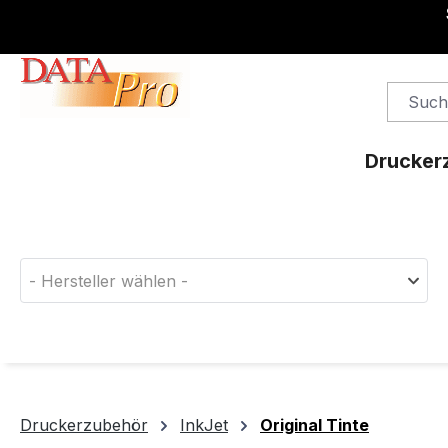
springen
Zur Hauptnavigation springen
Drucker
Finden Sie das passende Druckerverbrauchsm
- Hersteller wählen -
Druckerzubehör
InkJet
Original Tinte