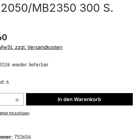
B2050/MB2350 300 S.
60
. MwSt. zzgl. Versandkosten
2026 wieder lieferbar
d: 6
 Anzahl: Gib den gewünschten Wert ein 
In den Warenkorb
ttel hinzufügen
mmer:
753656