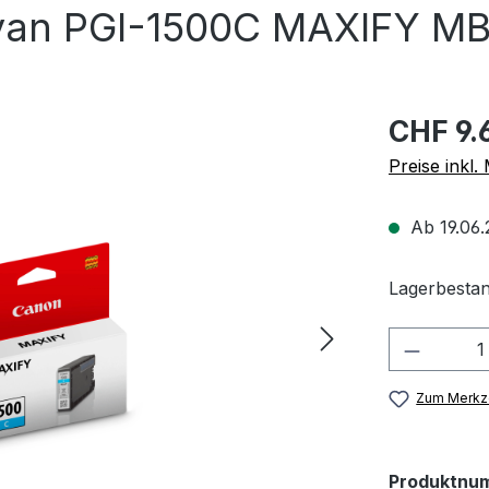
yan PGI-1500C MAXIFY M
CHF 9.
Preise inkl
Ab 19.06.
Lagerbestan
Produkt
Zum Merkze
Produktnu