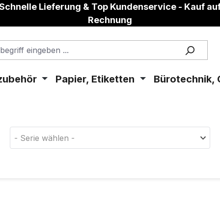
Schnelle Lieferung & Top Kundenservice - Kauf au
Rechnung
zubehör
Papier, Etiketten
Bürotechnik, 
aterial!
- Serie wählen -