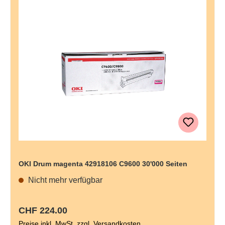
OKI Drum magenta 42918106 C9600 30'000 Seiten
Nicht mehr verfügbar
Regulärer Preis:
CHF 224.00
Preise inkl. MwSt. zzgl. Versandkosten