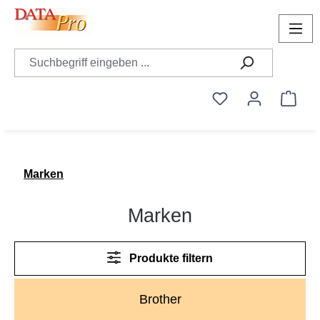
alt springen
Du hast 0 Produk
Ware
Marken
Marken
Produkte filtern
Brother