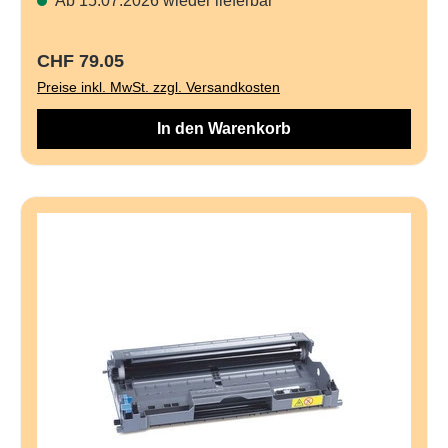
Ab 15.07.2026 wieder lieferbar
Regulärer Preis:
CHF 79.05
Preise inkl. MwSt. zzgl. Versandkosten
In den Warenkorb